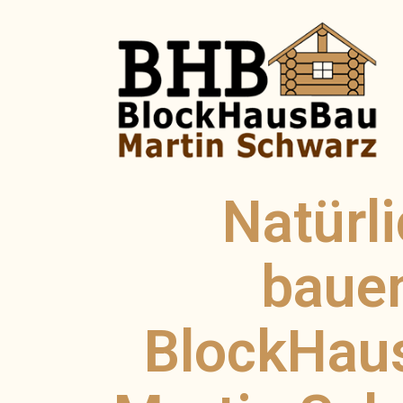
Natürl
baue
BlockHau